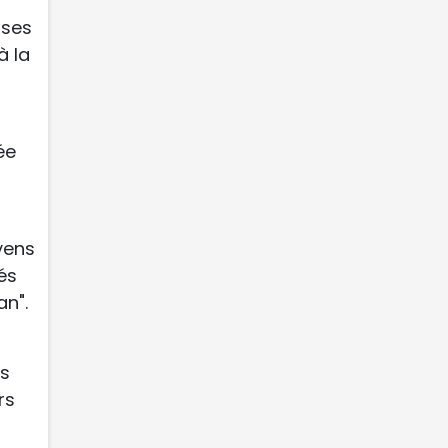
 ses
à la
ée
yens
és
an".
ls
rs