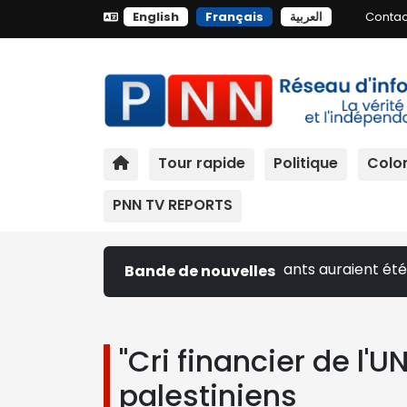
English
Français
العربية
Contac
Tour rapide
Politique
Colon
PNN TV REPORTS
maginables » : plus de 50 000 enfants auraient été tués ou
Bande de nouvelles
"Cri financier de l'
palestiniens