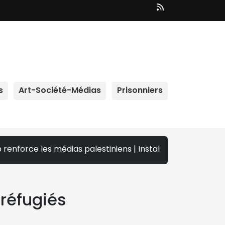
s
Art-Société-Médias
Prisonniers
 médias palestiniens | Installation d'un poste de contrôle
 réfugiés