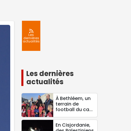
Les
dernières
actualités
Les dernières
actualités
À Bethléem, un
terrain de
football du ca...
En Cisjordanie,
des Palestiniens