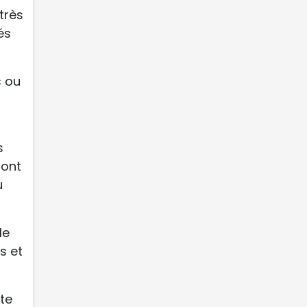
très
és
s ou
s
dont
u
le
s et
te