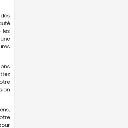
 des
auté
 les
 une
ures
ions
ttez
otre
sion
ens,
otre
pour