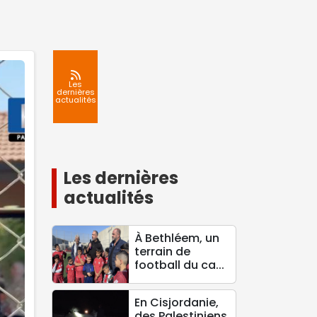
Les
dernières
actualités
Les dernières
actualités
À Bethléem, un
terrain de
football du ca...
En Cisjordanie,
des Palestiniens