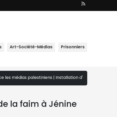
s
Art-Société-Médias
Prisonniers
iens | Installation d'un poste de contrôle militaire à l'en
de la faim à Jénine