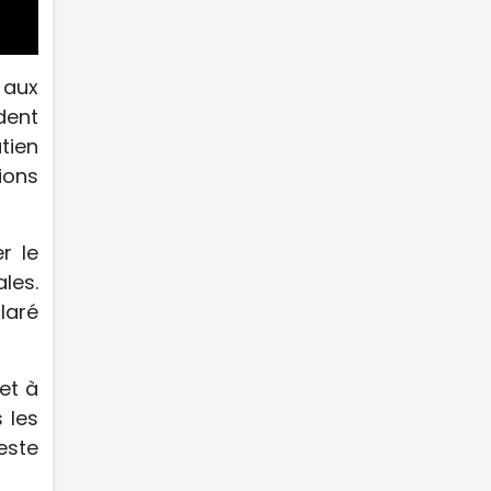
 aux
dent
tien
ions
r le
les.
laré
et à
 les
este