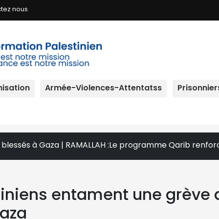
tez nous
isation
Armée-Violences-Attentatss
Prisonnier
 RAMALLAH :Le programme Qarib renforce les médias palestin
tiniens entament une grève 
Gaza