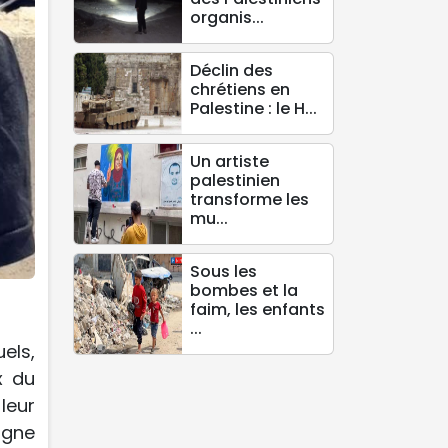
organis...
Déclin des
chrétiens en
Palestine : le H...
Un artiste
palestinien
transforme les
mu...
Sous les
bombes et la
faim, les enfants
...
els,
x du
leur
agne