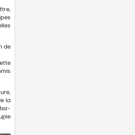
tre,
ipes
lles
im de
ette
mmis
ture,
e la
tez-
uple