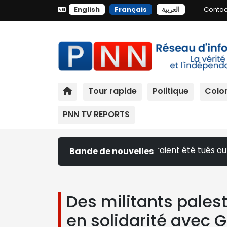
English
Français
العربية
Contac
Tour rapide
Politique
Colon
PNN TV REPORTS
us de 50 000 enfants auraient été tués ou blessés à Gaza |
Bande de nouvelles
Des militants pales
en solidarité avec 