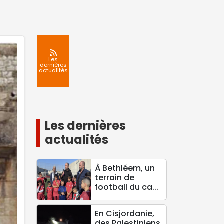
Les
dernières
actualités
Les dernières
actualités
À Bethléem, un
terrain de
football du ca...
En Cisjordanie,
des Palestiniens