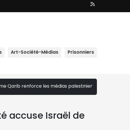
s
Art-Société-Médias
Prisonniers
orce les médias palestiniens | Installation d'un poste de 
té accuse Israël de