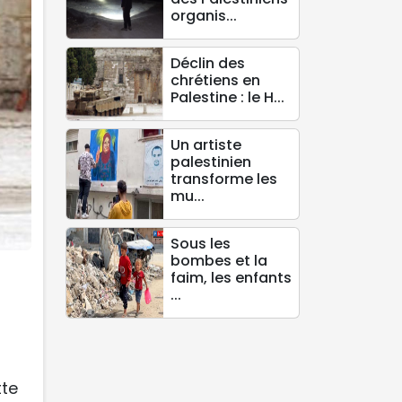
organis...
Déclin des
chrétiens en
Palestine : le H...
Un artiste
palestinien
transforme les
mu...
Sous les
bombes et la
faim, les enfants
...
tte