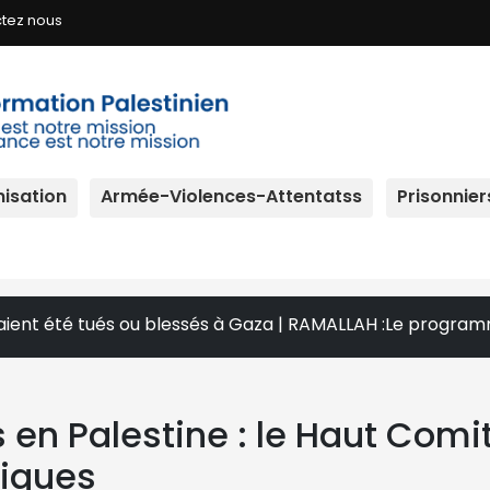
tez nous
isation
Armée-Violences-Attentatss
Prisonnier
tués ou blessés à Gaza | RAMALLAH :Le programme Qarib renf
 en Palestine : le Haut Comi
iques