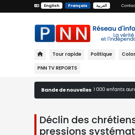
English
Français
العربية
Contac
Tour rapide
Politique
Colon
PNN TV REPORTS
urs inimaginables » : plus de 50 000 enfants auraient été 
Bande de nouvelles
Déclin des chrétiens
pressions systémat