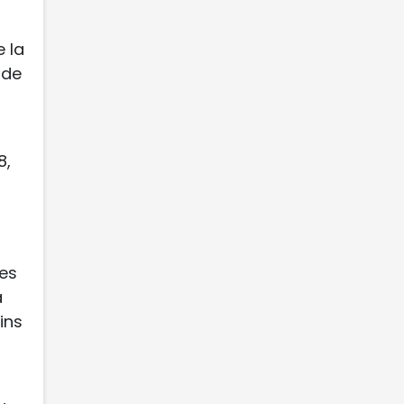
e la
 de
8,
pes
a
ins